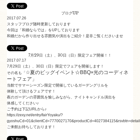
ブログUP
2017.07.26
スタッフブログ随時更新しております
今回は「
和婚ならでは
」をUPしております
和婚だから作り出せる雰囲気や演出をご紹介！是非ご覧くださいませ
7月29日（土）、30日（日）限定フェア開催！！
2017.07.17
7月29日（土）、30日（日）限定でフェアを開催します！
☆夏のビッグイベント☆BBQ×光のコーディネ
その名も「
ートフェア」
当館でサマーシーズン限定で開催しているガーデングリルを
体験して頂けるフェアです！
夜のガーデンの雰囲気を愉しみながら、ナイトキャンドル演出を
体感してください♪
ご予約は下記URLから♪
https://zexy.net/entry/fairYoyaku/?
gyoshuCd=01&clientCd=7770027170&productCd=4027384115&rsvbtn=detai
ご来館お待ちしております！