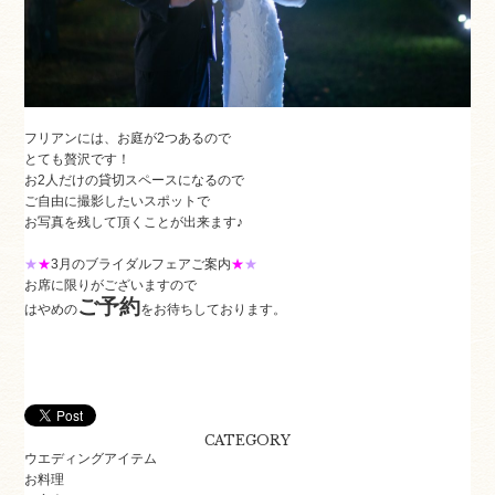
フリアンには、お庭が2つあるので
とても贅沢です！
お2人だけの貸切スペースになるので
ご自由に撮影したいスポットで
お写真を残して頂くことが出来ます♪
★
★
3月のブライダルフェアご案内
★
★
お席に限りがございますので
ご予約
はやめの
をお待ちしております。
CATEGORY
ウエディングアイテム
お料理