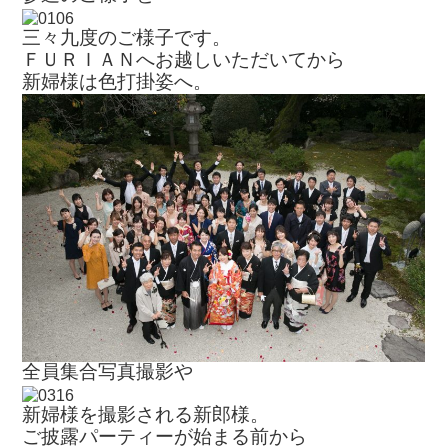
三々九度のご様子です。
ＦＵＲＩＡＮへお越しいただいてから
新婦様は色打掛姿へ。
全員集合写真撮影や
新婦様を撮影される新郎様。
ご披露パーティーが始まる前から