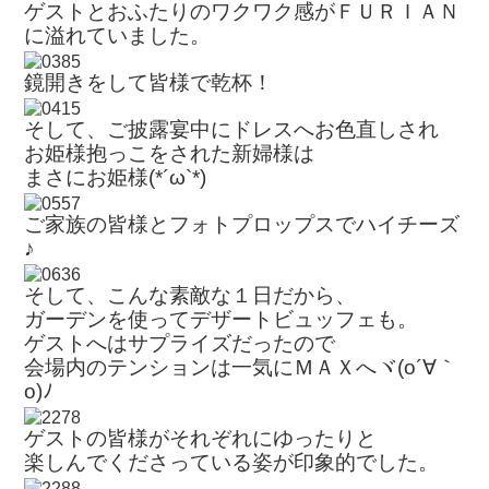
ゲストとおふたりのワクワク感がＦＵＲＩＡＮ
に溢れていました。
鏡開きをして皆様で乾杯！
そして、ご披露宴中にドレスへお色直しされ
お姫様抱っこをされた新婦様は
まさにお姫様(*´ω`*)
ご家族の皆様とフォトプロップスでハイチーズ
♪
そして、こんな素敵な１日だから、
ガーデンを使ってデザートビュッフェも。
ゲストへはサプライズだったので
会場内のテンションは一気にＭＡＸへヾ(o´∀｀
o)ﾉ
ゲストの皆様がそれぞれにゆったりと
楽しんでくださっている姿が印象的でした。