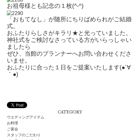
お祖母様とも記念の１枚(^-^)
「おもてなし」が随所にちりばめられがご結婚
式。
おふたりらしさが
キラリ★と光っていました。
神社式をご検討なさっている方がいらっしゃい
ましたら
ぜひ、当館のプランナーへお問い合わせくださ
いませ。
おふたりに合った１日をご提案いたします(●´∀
｀●)
CATEGORY
ウエディングアイテム
お料理
ご宴会
スタッフのこだわり